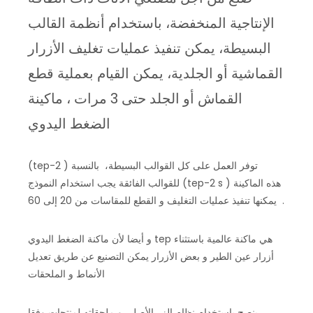
الإنتاجية المنخفضة، باستخدام أنظمة القالب
البسيطة، يمكن تنفيذ عمليات تغليف الأزرار
القماشية أو الجلدية، يمكن القيام بعملية قطع
القماش أو الجلد حتى 3 مرات ، ماكينة
الضغط اليدوي
(tep-2 ) توفر العمل على كل القوالب البسيطة، بالنسبة
للقوالب الفائقة يجب استخدام النموذج (tep-2 s ) هذه الماكينة
يمكنها تنفيذ عمليات التغليف و القطع للمقاسات من 20 إلى 60 .
و أيضا لأن ماكنة الضغط اليدوي tep هي ماكنة عالمية باستثناء
أزرار عين الطير و بعض الأزرار يمكن التصنيع عن طريق تعديل
الأنماط و الملحقات
ينصح باستخدام نظام الزر الأصلي و ملحقاته لمنتجات وفقا