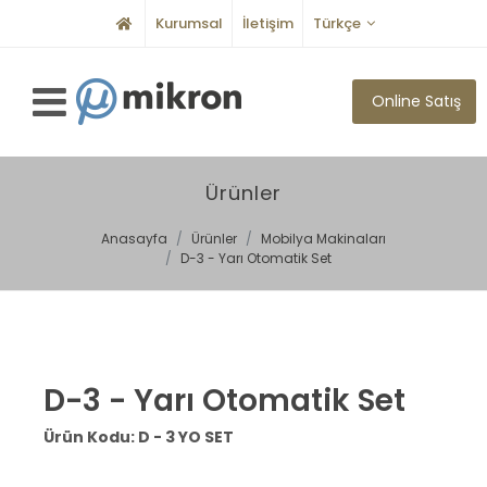
Kurumsal
İletişim
Türkçe
Online Satış
Ürünler
Anasayfa
Ürünler
Mobilya Makinaları
D-3 - Yarı Otomatik Set
D-3 - Yarı Otomatik Set
Ürün Kodu: D - 3 YO SET