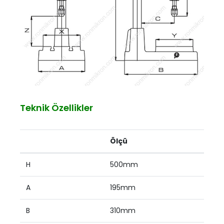
Teknik Özellikler
Ölçü
H
500mm
A
195mm
B
310mm