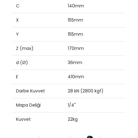
C
140mm
X
155mm
Y
155mm
Z (max)
170mm
d (Ø)
36mm
E
410mm
Darbe Kuvvet
28 kN (2800 kgf)
Mapa Deliği
1/4"
Kuvvet
22kg