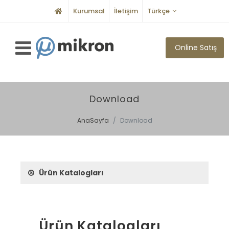
Kurumsal
İletişim
Türkçe
Online Satış
Download
AnaSayfa
Download
Ürün Katalogları
Ürün Katalogları