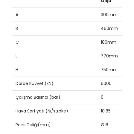
Ölçü
A
300mm
B
460mm
C
180mm
L
770mm
H
750mm
Darbe Kuvveti(kN)
6000
Çalışma Basıncı (bar)
6
Hava Sarfiyatı (Nı/stroke)
10,85
Pens Deliği(mm)
Ø16