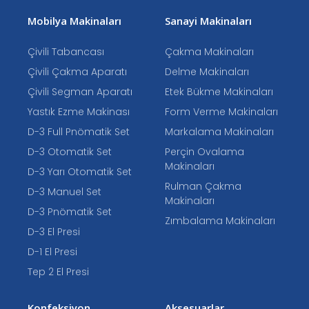
Mobilya Makinaları
Sanayi Makinaları
Çivili Tabancası
Çakma Makinaları
Çivili Çakma Aparatı
Delme Makinaları
Çivili Segman Aparatı
Etek Bükme Makinaları
Yastık Ezme Makinası
Form Verme Makinaları
D-3 Full Pnömatik Set
Markalama Makinaları
D-3 Otomatik Set
Perçin Ovalama
Makinaları
D-3 Yarı Otomatik Set
Rulman Çakma
D-3 Manuel Set
Makinaları
D-3 Pnömatik Set
Zımbalama Makinaları
D-3 El Presi
D-1 El Presi
Tep 2 El Presi
Konfeksiyon
Aksesuarlar