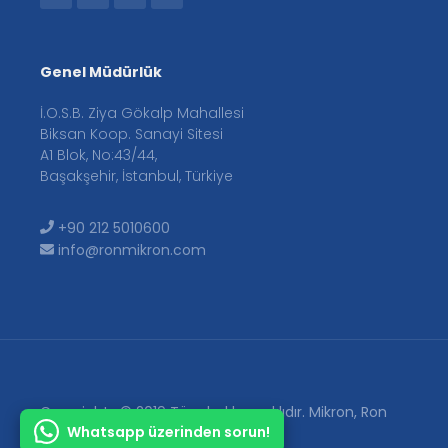
Genel Müdürlük
İ.O.S.B. Ziya Gökalp Mahallesi
Biksan Koop. Sanayi Sitesi
A1 Blok, No:43/44,
Başakşehir, İstanbul, Türkiye
+90 212 5010600
info@ronmikron.com
Copyrights © 2019 Tüm hakları saklıdır. Mikron, Ron
Whatsapp üzerinden sorun!
Makina'nın tescilli markasıdır.