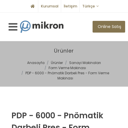
Kurumsal
İletişim
Türkçe
Online Satış
Ürünler
Anasayfa
Ürünler
Sanayi Makinaları
Form Verme Makinası
PDP - 6000 - Pnömatik Darbeli Pres - Form Verme
Makinası
PDP - 6000 - Pnömatik
Darbeli Pres - Form