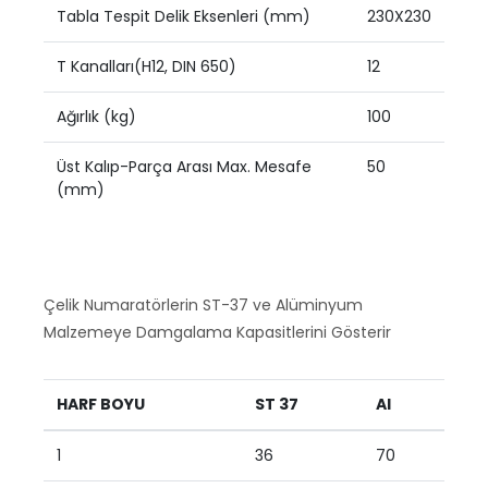
Tabla Tespit Delik Eksenleri (mm)
230X230
T Kanalları(H12, DIN 650)
12
Ağırlık (kg)
100
Üst Kalıp-Parça Arası Max. Mesafe
50
(mm)
Çelik Numaratörlerin ST-37 ve Alüminyum
Malzemeye Damgalama Kapasitlerini Gösterir
HARF BOYU
ST 37
AI
1
36
70