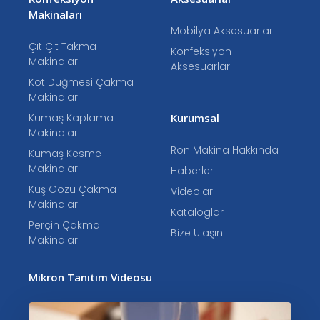
Makinaları
Mobilya Aksesuarları
Çıt Çıt Takma
Konfeksiyon
Makinaları
Aksesuarları
Kot Düğmesi Çakma
Makinaları
Kumaş Kaplama
Kurumsal
Makinaları
Ron Makina Hakkında
Kumaş Kesme
Makinaları
Haberler
Kuş Gözü Çakma
Videolar
Makinaları
Kataloglar
Perçin Çakma
Bize Ulaşın
Makinaları
Mikron Tanıtım Videosu