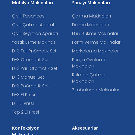
Mobilya Makinaları
Sanayi Makinaları
Çivili Tabancası
Çakma Makinaları
Çivili Çakma Aparatı
Delme Makinaları
Çivili Segman Aparatı
Etek Bükme Makinaları
Yastık Ezme Makinası
Form Verme Makinaları
D-3 Full Pnömatik Set
Markalama Makinaları
D-3 Otomatik Set
Perçin Ovalama
Makinaları
D-3 Yarı Otomatik Set
Rulman Çakma
D-3 Manuel Set
Makinaları
D-3 Pnömatik Set
Zımbalama Makinaları
D-3 El Presi
D-1 El Presi
Tep 2 El Presi
Konfeksiyon
Aksesuarlar
Makinaları