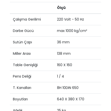
Ölçü
Çalışma Gerilimi
220 Volt - 50 Hz
Darbe Gücü
max 1000 kg/cm²
Sutün Çapı
36 mm
Miller Arası
138 mm
Table Genişliği
160 X 160
Pens Deliği
1 / 4
T. Kanalları
8H 10DIN 650
Boyutları
640 X 380 X 170
Ağırlık
25 kg