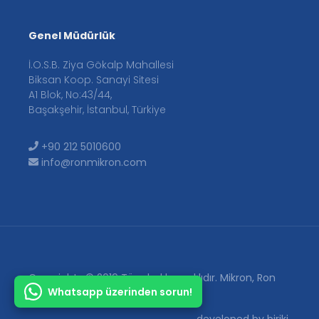
Genel Müdürlük
İ.O.S.B. Ziya Gökalp Mahallesi
Biksan Koop. Sanayi Sitesi
A1 Blok, No:43/44,
Başakşehir, İstanbul, Türkiye
+90 212 5010600
info@ronmikron.com
Copyrights © 2019 Tüm hakları saklıdır. Mikron, Ron
Whatsapp üzerinden sorun!
Makina'nın tescilli markasıdır.
developed by
biriki